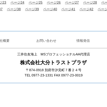
ジ23
ページ24
ページ25
ページ26
ページ27
ページ28
ペー
7
ページ38
ページ39
ページ40
ページ41
ページ42
ページ
社概要
お問い合わせ
情報発信
三井住友海上 MSプロフェッショナルAA代理店
株式会社大分トラストプラザ
〒874-0918 別府市汐見町７番２４号
TEL 0977-23-1331 FAX 0977-23-0019
インスタグラム
Copyright©
大分トラストプラザ
All Rights Reserved.