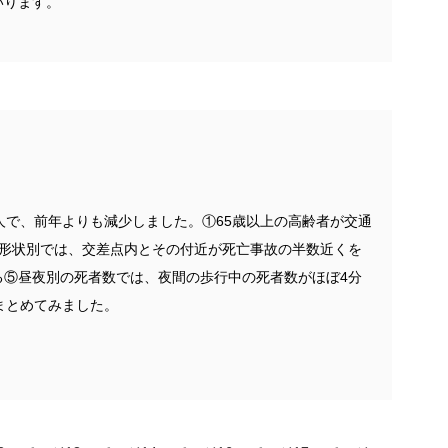
いります。
3人で、前年よりも減少しました。①65歳以上の高齢者が交通
路形状別では、交差点内とその付近が死亡事故の半数近くを
る⑤昼夜別の死者数では、夜間の歩行中の死者数がほぼ4分
まとめてみました。