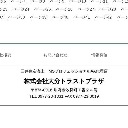
ジ6
ページ7
ページ8
ページ9
ページ10
ページ11
ページ1
ジ23
ページ24
ページ25
ページ26
ページ27
ページ28
ペー
7
ページ38
ページ39
ページ40
ページ41
ページ42
ページ
社概要
お問い合わせ
情報発信
三井住友海上 MSプロフェッショナルAA代理店
株式会社大分トラストプラザ
〒874-0918 別府市汐見町７番２４号
TEL 0977-23-1331 FAX 0977-23-0019
インスタグラム