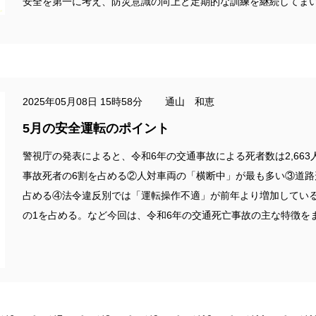
安全を第一に考え、防災意識の向上と定期的な訓練を継続してま
2025年05月08日 15時58分 通山 和恵
5月の安全運転のポイント
警視庁の発表によると、令和6年の交通事故による死者数は2,66
事故死者の6割を占める②人対車両の「横断中」が最も多い③道
占める④法令違反別では「運転操作不適」が前年より増加してい
の1を占める。など今回は、令和6年の交通死亡事故の主な特徴を